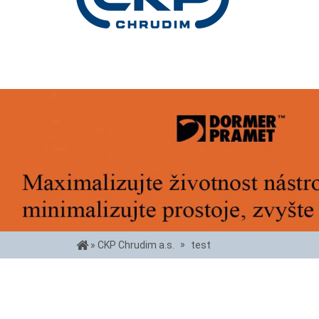
»
» CKP Chrudim a.s.
test