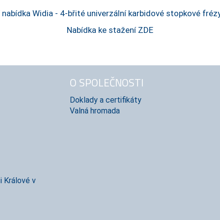
 nabídka Widia - 4-břité univerzální karbidové stopkové fré
Nabídka ke stažení ZDE
O SPOLEČNOSTI
Doklady a certifikáty
Valná hromada
i Králové v