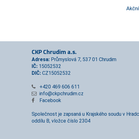
Akční
CKP Chrudim a.s.
Adresa:
Průmyslová 7, 537 01 Chrudim
IČ:
15052532
DIČ:
CZ15052532
+420 469 606 611
info@ckpchrudim.cz
Facebook
Společnost je zapsaná u Krajského soudu v Hradc
oddílu B, vložce číslo 2304